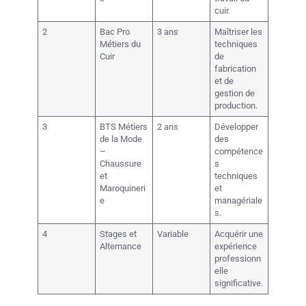
cuir.
2
Bac Pro
3 ans
Maîtriser les
Métiers du
techniques
Cuir
de
fabrication
et de
gestion de
production.
3
BTS Métiers
2 ans
Développer
de la Mode
des
–
compétence
Chaussure
s
et
techniques
Maroquineri
et
e
managériale
s.
4
Stages et
Variable
Acquérir une
Alternance
expérience
professionn
elle
significative.