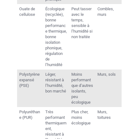
Ouate de
Écologique
Peut tasser
Combles,
cellulose
(recyclée),
avec le
murs
bonne
temps,
performanc
sensible à
e thermique,
l’humidité si
bonne
non traitée
isolation
phonique,
régulation
de
l’humidité
Polystyrène
Léger,
Moins
Murs, sols
expansé
résistant à
performant
(PSE)
l’humidité,
que d’autres
bon marché
isolants,
peu
écologique
Polyuréthan
Très
Plus cher,
Murs,
e (PUR)
performant
moins
toitures
thermiquem
écologique
ent,
résistant à