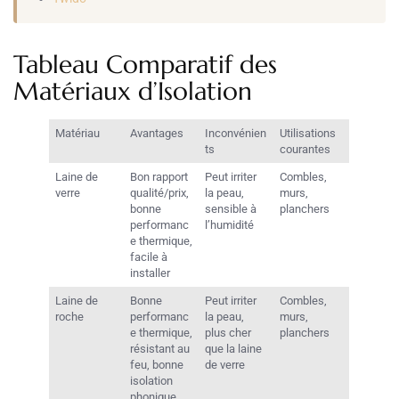
Tableau Comparatif des
Matériaux d’Isolation
Matériau
Avantages
Inconvénien
Utilisations
ts
courantes
Laine de
Bon rapport
Peut irriter
Combles,
verre
qualité/prix,
la peau,
murs,
bonne
sensible à
planchers
performanc
l’humidité
e thermique,
facile à
installer
Laine de
Bonne
Peut irriter
Combles,
roche
performanc
la peau,
murs,
e thermique,
plus cher
planchers
résistant au
que la laine
feu, bonne
de verre
isolation
phonique