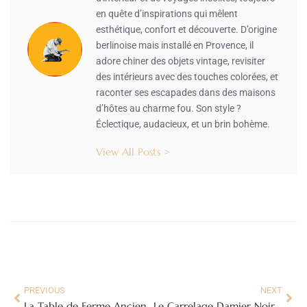
en quête d’inspirations qui mêlent
esthétique, confort et découverte. D’origine
berlinoise mais installé en Provence, il
adore chiner des objets vintage, revisiter
des intérieurs avec des touches colorées, et
raconter ses escapades dans des maisons
d’hôtes au charme fou. Son style ?
Éclectique, audacieux, et un brin bohème.
View All Posts >
PREVIOUS
NEXT
La Table de Ferme Ancienne : Un Trésor d’Authenticité pour Votre Intérieur
Le Carrelage Damier Noir et Blanc : Un Classique Intemporel pour Votre Intérieur