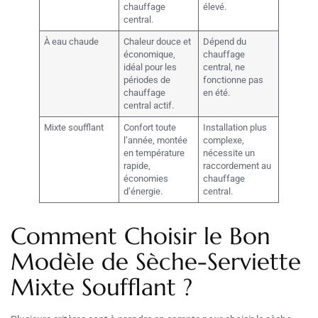
chauffage
élevé.
central.
À eau chaude
Chaleur douce et
Dépend du
économique,
chauffage
idéal pour les
central, ne
périodes de
fonctionne pas
chauffage
en été.
central actif.
Mixte soufflant
Confort toute
Installation plus
l’année, montée
complexe,
en température
nécessite un
rapide,
raccordement au
économies
chauffage
d’énergie.
central.
Comment Choisir le Bon
Modèle de Sèche-Serviette
Mixte Soufflant ?