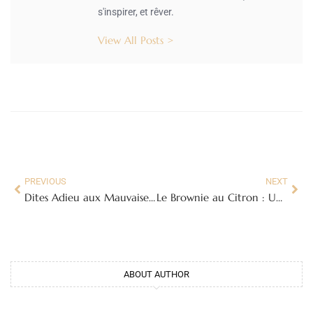
s'inspirer, et rêver.
View All Posts >
PREVIOUS
NEXT
Dites Adieu aux Mauvaises Odeurs : Votre Guide Ultime du Désodorisant Naturel pour Chaussures
Le Brownie au Citron : Une Gourmandise Acidulée et Fondante
ABOUT AUTHOR