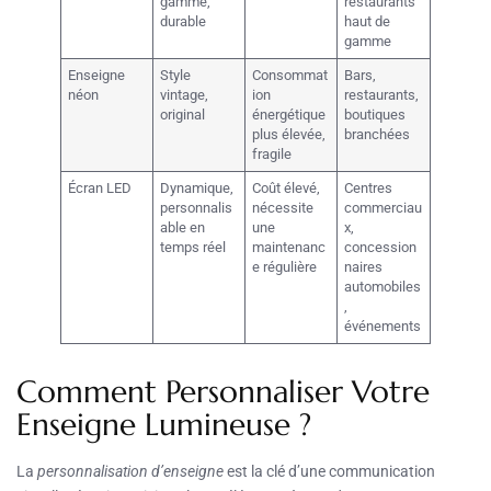
gamme,
restaurants
durable
haut de
gamme
Enseigne
Style
Consommat
Bars,
néon
vintage,
ion
restaurants,
original
énergétique
boutiques
plus élevée,
branchées
fragile
Écran LED
Dynamique,
Coût élevé,
Centres
personnalis
nécessite
commerciau
able en
une
x,
temps réel
maintenanc
concession
e régulière
naires
automobiles
,
événements
Comment Personnaliser Votre
Enseigne Lumineuse ?
La
personnalisation d’enseigne
est la clé d’une communication