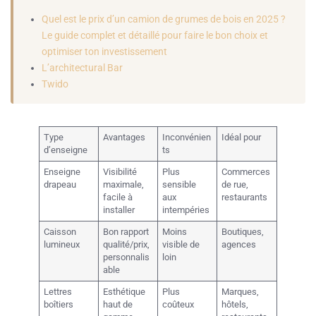
Quel est le prix d’un camion de grumes de bois en 2025 ?
Le guide complet et détaillé pour faire le bon choix et
optimiser ton investissement
L’architectural Bar
Twido
Type
Avantages
Inconvénien
Idéal pour
d’enseigne
ts
Enseigne
Visibilité
Plus
Commerces
drapeau
maximale,
sensible
de rue,
facile à
aux
restaurants
installer
intempéries
Caisson
Bon rapport
Moins
Boutiques,
lumineux
qualité/prix,
visible de
agences
personnalis
loin
able
Lettres
Esthétique
Plus
Marques,
boîtiers
haut de
coûteux
hôtels,