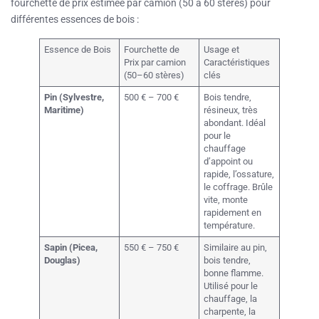
fourchette de prix estimée par camion (50 à 60 stères) pour
différentes essences de bois :
Essence de Bois
Fourchette de
Usage et
Prix par camion
Caractéristiques
(50–60 stères)
clés
Pin (Sylvestre,
500 € – 700 €
Bois tendre,
Maritime)
résineux, très
abondant. Idéal
pour le
chauffage
d’appoint ou
rapide, l’ossature,
le coffrage. Brûle
vite, monte
rapidement en
température.
Sapin (Picea,
550 € – 750 €
Similaire au pin,
Douglas)
bois tendre,
bonne flamme.
Utilisé pour le
chauffage, la
charpente, la