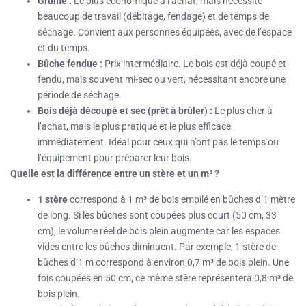
Grume :
Le plus économique à l’achat, mais nécessite
beaucoup de travail (débitage, fendage) et de temps de
séchage. Convient aux personnes équipées, avec de l’espace
et du temps.
Bûche fendue :
Prix intermédiaire. Le bois est déjà coupé et
fendu, mais souvent mi-sec ou vert, nécessitant encore une
période de séchage.
Bois déjà découpé et sec (prêt à brûler) :
Le plus cher à
l’achat, mais le plus pratique et le plus efficace
immédiatement. Idéal pour ceux qui n’ont pas le temps ou
l’équipement pour préparer leur bois.
Quelle est la différence entre un stère et un m³ ?
1 stère
correspond à 1 m³ de bois empilé en bûches d’1 mètre
de long. Si les bûches sont coupées plus court (50 cm, 33
cm), le volume réel de bois plein augmente car les espaces
vides entre les bûches diminuent. Par exemple, 1 stère de
bûches d’1 m correspond à environ 0,7 m³ de bois plein. Une
fois coupées en 50 cm, ce même stère représentera 0,8 m³ de
bois plein.