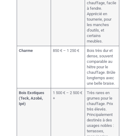
chauffage, facile
à fendre.
Apprécié en
tournerie, pour
les manches
d’outils, et
certains
meubles.
Charme
850 € – 1 250 €
Bois très dur et
dense, souvent
comparable au
hêtre pour le
chauffage. Brûle
longtemps avec
une belle braise.
Bois Exotiques
1 500 € – 2 500 €
Très rares en
(Teck, Azobé,
+
grumes pour le
Ipé)
chauffage. Prix
très élevés.
Principalement
destinés à des
usages nobles :
terrasses,