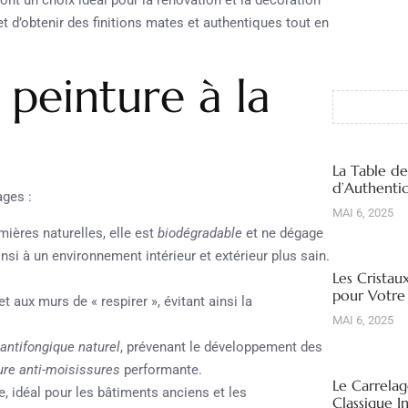
 d’obtenir des finitions mates et authentiques tout en
 peinture à la
La Table d
d’Authentic
ages :
MAI 6, 2025
mières naturelles, elle est
biodégradable
et ne dégage
si à un environnement intérieur et extérieur plus sain.
Les Cristau
pour Votre
 aux murs de « respirer », évitant ainsi la
MAI 6, 2025
antifongique naturel
, prévenant le développement des
ure anti-moisissures
performante.
Le Carrelag
e, idéal pour les bâtiments anciens et les
Classique I