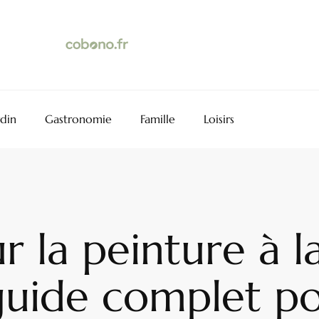
rdin
Gastronomie
Famille
Loisirs
ur la peinture à 
 guide complet p