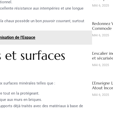
tionnel.
MAI 6, 2025
xcellente
résistance aux intempéries
et une longue
 la chaux
possède un bon
pouvoir couvrant
, surtout
Redonnez V
Commode R
MAI 6, 2025
misation de l'Espace
 et surfaces
L’escalier i
et sécuris
MAI 6, 2025
L’Enseigne 
x surfaces minérales telles que :
Atout Inco
re tout en la protégeant.
MAI 6, 2025
tique aux murs en briques.
supports déjà traités avec des matériaux à base de