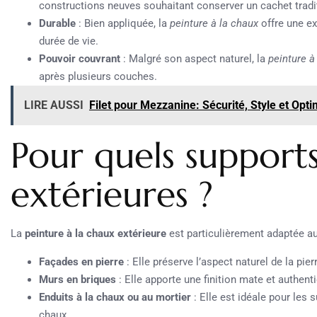
constructions neuves souhaitant conserver un cachet tradi
Durable
: Bien appliquée, la
peinture à la chaux
offre une e
durée de vie.
Pouvoir couvrant
: Malgré son aspect naturel, la
peinture à
après plusieurs couches.
LIRE AUSSI
Filet pour Mezzanine: Sécurité, Style et Opti
Pour quels supports
extérieures ?
La
peinture à la chaux extérieure
est particulièrement adaptée au
Façades en pierre
: Elle préserve l’aspect naturel de la pier
Murs en briques
: Elle apporte une finition mate et authen
Enduits à la chaux ou au mortier
: Elle est idéale pour les 
chaux.