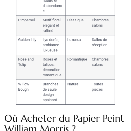
nature et
d’abondanc
e
Pimpernel
Motif floral
Classique
Chambres,
élégant et
salons
raffiné
Golden Lily
Lys dorés,
Luxueux
Salles de
ambiance
réception
luxueuse
Rose and
Roses et
Romantique
Chambres,
Tulip
tulipes,
salons
décoration
romantique
Willow
Branches
Naturel
Toutes
Bough
de saule,
pièces
design
apaisant
Où Acheter du Papier Peint
William Morris ?