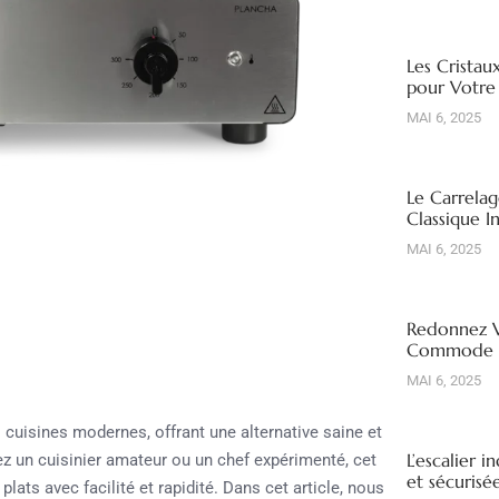
Les Cristau
pour Votre
MAI 6, 2025
Le Carrelag
Classique I
MAI 6, 2025
Redonnez V
Commode R
MAI 6, 2025
cuisines modernes, offrant une alternative saine et
L’escalier i
z un cuisinier amateur ou un chef expérimenté, cet
et sécuris
lats avec facilité et rapidité. Dans cet article, nous