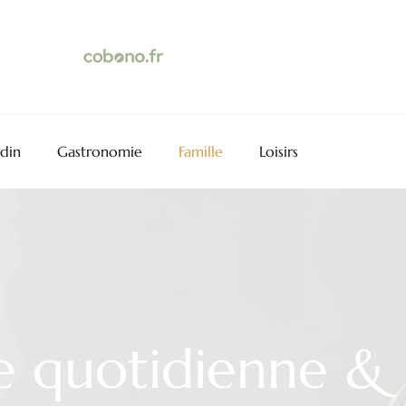
rdin
Gastronomie
Famille
Loisirs
e quotidienne & 