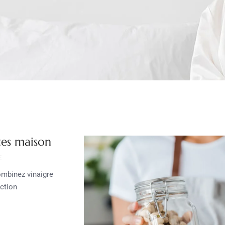
tes maison
E
ombinez vinaigre
nction