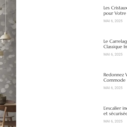
Les Cristau
pour Votre
MAI 6, 2025
Le Carrelag
Classique I
MAI 6, 2025
Redonnez V
Commode R
MAI 6, 2025
L’escalier i
et sécuris
MAI 6, 2025