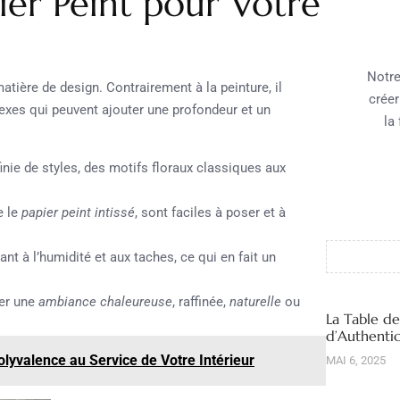
ier Peint pour Votre
Notre
matière de design. Contrairement à la peinture, il
créer
exes qui peuvent ajouter une profondeur et un
la
nie de styles, des motifs floraux classiques aux
e le
papier peint intissé
, sont faciles à poser et à
ant à l’humidité et aux taches, ce qui en fait un
éer une
ambiance chaleureuse
, raffinée,
naturelle
ou
La Table d
d’Authentic
olyvalence au Service de Votre Intérieur
MAI 6, 2025