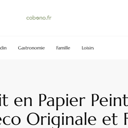
rdin
Gastronomie
Famille
Loisirs
it en Papier Pein
co Originale et F