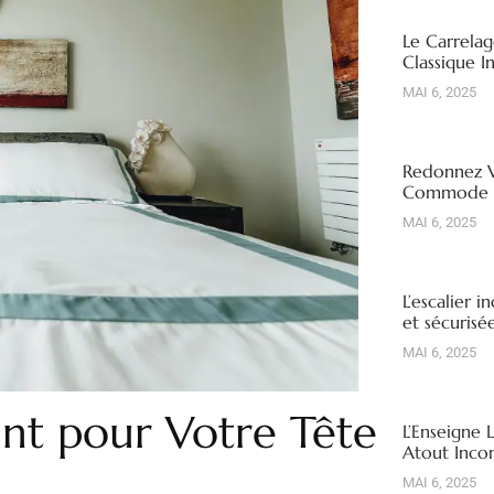
Le Carrelag
Classique I
MAI 6, 2025
Redonnez V
Commode R
MAI 6, 2025
L’escalier i
et sécuris
MAI 6, 2025
int pour Votre Tête
L’Enseigne 
Atout Inco
MAI 6, 2025