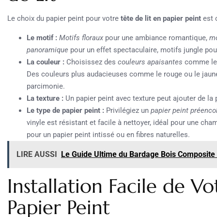
Le choix du papier peint pour votre
tête de lit en papier peint
est c
Le motif :
Motifs floraux
pour une ambiance romantique,
mo
panoramique
pour un effet spectaculaire, motifs jungle po
La couleur :
Choisissez des
couleurs apaisantes
comme le b
Des couleurs plus audacieuses comme le rouge ou le jaune p
parcimonie.
La texture :
Un papier peint avec texture peut ajouter de la pr
Le type de papier peint :
Privilégiez un
papier peint préenco
vinyle est résistant et facile à nettoyer, idéal pour une ch
pour un papier peint intissé ou en fibres naturelles.
LIRE AUSSI
Le Guide Ultime du Bardage Bois Composite : E
Installation Facile de Vo
Papier Peint