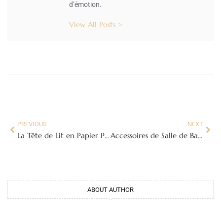
d’émotion.
View All Posts >
PREVIOUS
NEXT
La Tête de Lit en Papier Peint : Une Solution Déco Originale et Facile
Accessoires de Salle de Bain de Luxe : Créez Votre Oasis Personnelle
ABOUT AUTHOR