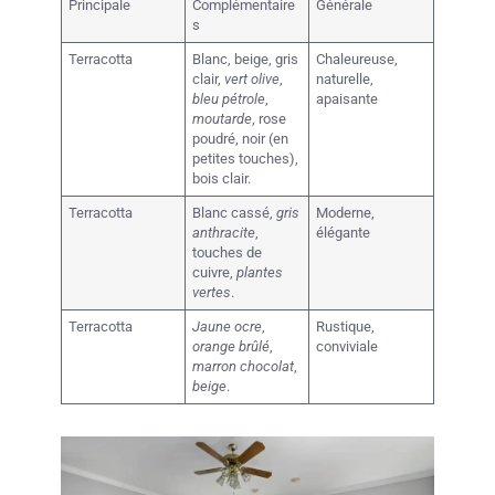
Principale
Complémentaire
Générale
s
Terracotta
Blanc, beige, gris
Chaleureuse,
clair,
vert olive
,
naturelle,
bleu pétrole
,
apaisante
moutarde
, rose
poudré, noir (en
petites touches),
bois clair.
Terracotta
Blanc cassé,
gris
Moderne,
anthracite
,
élégante
touches de
cuivre,
plantes
vertes
.
Terracotta
Jaune ocre
,
Rustique,
orange brûlé
,
conviviale
marron chocolat
,
beige
.