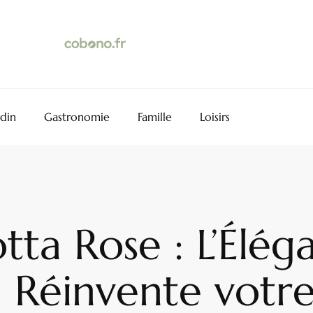
rdin
Gastronomie
Famille
Loisirs
tta Rose : L’Élég
 Réinvente votre