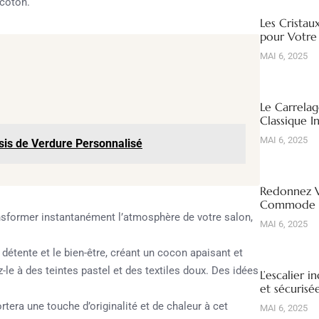
 coton.
Les Cristau
pour Votre
MAI 6, 2025
Le Carrelag
Classique I
MAI 6, 2025
sis de Verdure Personnalisé
Redonnez V
Commode R
nsformer instantanément l’atmosphère de votre salon,
MAI 6, 2025
 détente et le bien-être, créant un cocon apaisant et
z-le à des teintes pastel et des textiles doux. Des idées
L’escalier i
et sécuris
rtera une touche d’originalité et de chaleur à cet
MAI 6, 2025