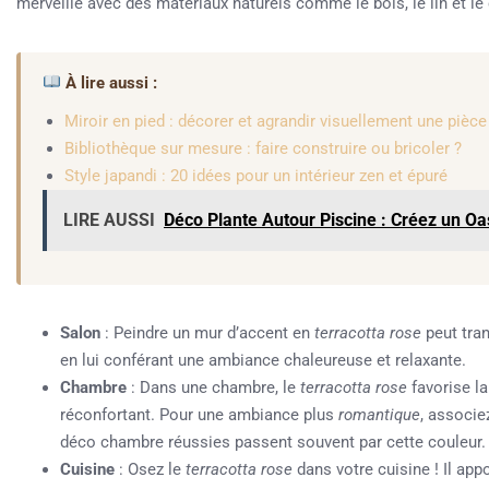
merveille avec des matériaux naturels comme le bois, le lin et le
À lire aussi :
Miroir en pied : décorer et agrandir visuellement une pièce
Bibliothèque sur mesure : faire construire ou bricoler ?
Style japandi : 20 idées pour un intérieur zen et épuré
LIRE AUSSI
Déco Plante Autour Piscine : Créez un Oa
Salon
: Peindre un mur d’accent en
terracotta rose
peut tra
en lui conférant une ambiance chaleureuse et relaxante.
Chambre
: Dans une chambre, le
terracotta rose
favorise la
réconfortant. Pour une ambiance plus
romantique
, associe
déco chambre réussies passent souvent par cette couleur.
Cuisine
: Osez le
terracotta rose
dans votre cuisine ! Il appo