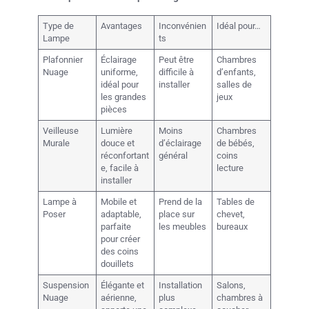
Type de
Avantages
Inconvénien
Idéal pour…
Lampe
ts
Plafonnier
Éclairage
Peut être
Chambres
Nuage
uniforme,
difficile à
d’enfants,
idéal pour
installer
salles de
les grandes
jeux
pièces
Veilleuse
Lumière
Moins
Chambres
Murale
douce et
d’éclairage
de bébés,
réconfortant
général
coins
e, facile à
lecture
installer
Lampe à
Mobile et
Prend de la
Tables de
Poser
adaptable,
place sur
chevet,
parfaite
les meubles
bureaux
pour créer
des coins
douillets
Suspension
Élégante et
Installation
Salons,
Nuage
aérienne,
plus
chambres à