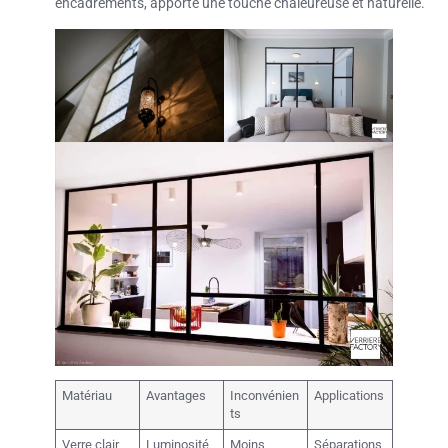
encadrements, apporte une touche chaleureuse et naturelle.
Matériau
Avantages
Inconvénien
Applications
ts
Verre clair
Luminosité
Moins
Séparations