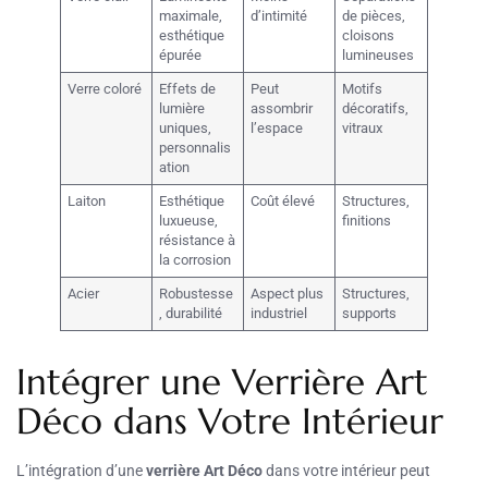
maximale,
d’intimité
de pièces,
esthétique
cloisons
épurée
lumineuses
Verre coloré
Effets de
Peut
Motifs
lumière
assombrir
décoratifs,
uniques,
l’espace
vitraux
personnalis
ation
Laiton
Esthétique
Coût élevé
Structures,
luxueuse,
finitions
résistance à
la corrosion
Acier
Robustesse
Aspect plus
Structures,
, durabilité
industriel
supports
Intégrer une Verrière Art
Déco dans Votre Intérieur
L’intégration d’une
verrière Art Déco
dans votre intérieur peut