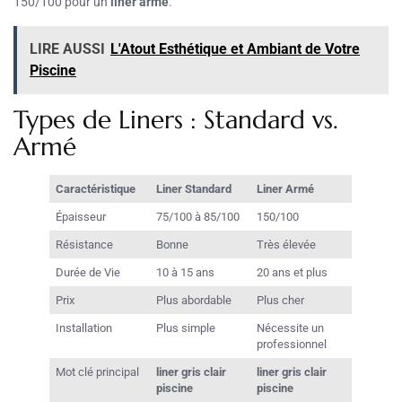
150/100 pour un
liner armé
.
LIRE AUSSI
L'Atout Esthétique et Ambiant de Votre
Piscine
Types de Liners : Standard vs.
Armé
Caractéristique
Liner Standard
Liner Armé
Épaisseur
75/100 à 85/100
150/100
Résistance
Bonne
Très élevée
Durée de Vie
10 à 15 ans
20 ans et plus
Prix
Plus abordable
Plus cher
Installation
Plus simple
Nécessite un
professionnel
Mot clé principal
liner gris clair
liner gris clair
piscine
piscine