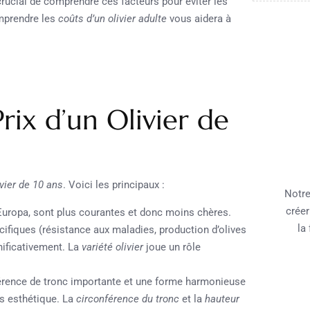
 crucial de comprendre ces facteurs pour éviter les
omprendre les
coûts d’un olivier adulte
vous aidera à
Prix d’un Olivier de
ivier de 10 ans
. Voici les principaux :
Notre
créer
Europa, sont plus courantes et donc moins chères.
la
cifiques (résistance aux maladies, production d’olives
gnificativement. La
variété olivier
joue un rôle
férence de tronc importante et une forme harmonieuse
ns esthétique. La
circonférence du tronc
et la
hauteur