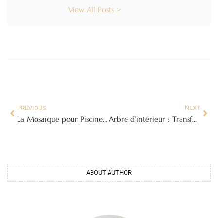
View All Posts >
PREVIOUS
NEXT
La Mosaïque pour Piscine : Guide Complet pour un Revêtement Élégant et Durable
Arbre d’intérieur : Transformez votre maison en un havre de paix verdoyant
ABOUT AUTHOR