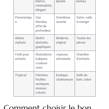
blancs,
épurée
bureau
minimaliste,
élégant
Panoramiqu
Vue
Grandiose,
Salon, salle
e
étendue,
ouverte
à manger
effet de
profondeur
Arbres
Motifs
Moderne,
Toutes les
stylisés
abstraits,
original
pièces
graphiques
Forêt pour
Illustrations
Joyeuse,
Chambre
enfants
ludiques,
stimulante
d’enfants
couleurs
vives
Tropical
Palmiers,
Exotique,
Salle de
feuilles
chaleureuse
bain, salon
exotiques,
oiseaux
colorés
Comment choisir le bon