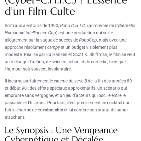
d’un Film Culte
Sorti aux alentours de 1990,
Robo C.H.I.C.
(acronyme de
Cybernetic
Humanoid Intelligence Cop
) est une production qui surfe
allègrement sur la vague de succès de
RoboCop
, mais avec une
approche résolument
campy
et un budget visiblement plus
modeste. Réalisé par Ed Hansen et Scott K. Shiffman, le film se veut
un mélange d’action, de science-fiction et de comédie, bien que
l’humour soit souvent involontaire.
Il incarne parfaitement le
cinéma de série B
de la fin des années 80
et début 90 : des effets spéciaux approximatifs, un scénario qui
emprunte sans vergogne, et un jeu d’acteurs qui oscille entre le
passable et l’hilarant. Pourtant, c’est précisément ce cocktail qui
fait le charme de ce
robot chic
et lui confère son statut de nanar
attachant.
Le Synopsis : Une Vengeance
Cybernétique et Décalée