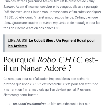
L’un des attraits (ou curiosités) du film est la présence de
Kathy
Shower
. Avant d’incarner ce
robot chic
vengeur, elle avait partagé
l’affiche avec Jean-Claude Van Damme dans le film culte
Bloodsport
(1988), où elle jouait l’intérêt amoureux du héros. Ce lien, bien que
ténu, ajoute une couche de
culture populaire
et de nostalgie pour les
fans de cinéma d’action des années 80.
LIRE AUSSI
Le Cobalt Bleu : Un Pigment Royal pour
les Artistes
Pourquoi
Robo C.H.I.C.
est-
il un Nanar Adoré ?
Ce n’est pas pour sa réalisation impeccable ou son scénario
profond que
Robo C.H.I.C.
est recherché. C’est pour son statut de
« nanar », un film si mauvais qu’il en devient génial. Plusieurs
éléments y contribuent :
Un Spoof Involontaire
: Le film tente de capitaliser sur