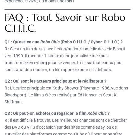
expérience à vivre, au moins une fois !
FAQ : Tout Savoir sur Robo
C.H.I.C.
Q1 : Qu’est-ce que
Robo Chic
(Robo C.H.I.C. / Cyber-C.H.I.C.) ?
R : C’est un film de science-fiction/action/comédie de série B sorti
vers 1990. Il raconte l’histoire d’une journaliste tuée puis
transformée en cyborg pour se venger. Il est surtout connu pour
son statut de « nanar », un film apprécié pour ses défauts.
Q2 : Qui sont les acteurs principaux et le réalisateur ?
R : L’actrice principale est Kathy Shower (Playmate 1986, vue dans
Bloodsport
). Le film a été co-réalisé par Ed Hansen et Scott K.
Shiffman.
Q3 : Où peut-on acheter ou regarder le film
Robo Chic
?
R : Il est difficile à trouver. Les meilleures chances sont de chercher
des DVD ou VHS d’occasion sur des sites comme eBay, ou de
surveiller des plateformes comme YouTube où il peut apparaître