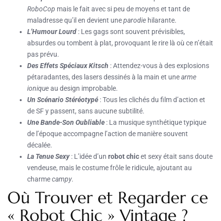
RoboCop
mais le fait avec si peu de moyens et tant de
maladresse qu’il en devient une
parodie
hilarante.
L’Humour Lourd
: Les gags sont souvent prévisibles,
absurdes ou tombent à plat, provoquant le rire là où ce n’était
pas prévu.
Des Effets Spéciaux Kitsch
: Attendez-vous à des explosions
pétaradantes, des lasers dessinés à la main et une
arme
ionique
au design improbable.
Un Scénario Stéréotypé
: Tous les clichés du film d’action et
de SF y passent, sans aucune subtilité.
Une Bande-Son Oubliable
: La musique synthétique typique
de l’époque accompagne l’action de manière souvent
décalée.
La Tenue Sexy
: L’idée d’un
robot chic
et sexy était sans doute
vendeuse, mais le costume frôle le ridicule, ajoutant au
charme
campy
.
Où Trouver et Regarder ce
« Robot Chic » Vintage ?