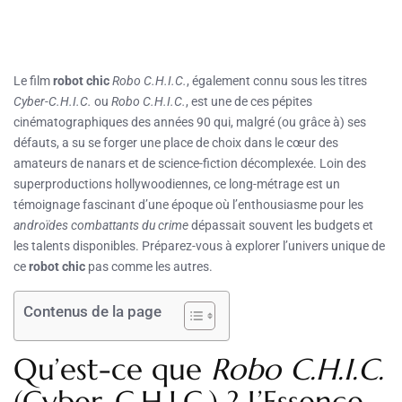
Le film
robot chic
Robo C.H.I.C.
, également connu sous les titres
Cyber-C.H.I.C.
ou
Robo C.H.I.C.
, est une de ces pépites
cinématographiques des années 90 qui, malgré (ou grâce à) ses
défauts, a su se forger une place de choix dans le cœur des
amateurs de nanars et de science-fiction décomplexée. Loin des
superproductions hollywoodiennes, ce long-métrage est un
témoignage fascinant d’une époque où l’enthousiasme pour les
androïdes combattants du crime
dépassait souvent les budgets et
les talents disponibles. Préparez-vous à explorer l’univers unique de
ce
robot chic
pas comme les autres.
Contenus de la page
Qu’est-ce que
Robo C.H.I.C.
(Cyber-C.H.I.C.) ? L’Essence