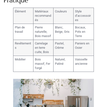
Pratique
Élément
Matériaux
Couleurs
Style
recommand
d’accessoir
és
es
Plan de
Pierre
Blanc,
Bocaux,
travail
naturelle,
Beige, Gris
Pots en
Bois massif
Terre
Revêtement
Carrelage
Pastel,
Paniers en
s
en terre
Crème
Osier
cuite, Bois
Mobilier
Bois
Naturel,
Vaisselle
massif, Fer
Patiné
ancienne
forgé