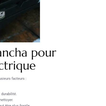
lancha pour
ctrique
sieurs facteurs :
 durabilité.
nettoyer.
ut être plus fragile.