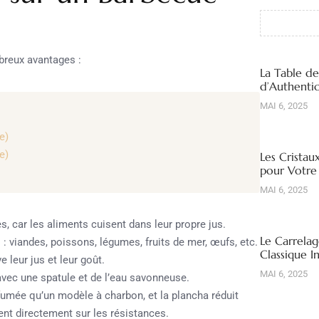
reux avantages :
La Table d
d’Authentic
MAI 6, 2025
e)
e)
Les Cristau
pour Votre
MAI 6, 2025
, car les aliments cuisent dans leur propre jus.
Le Carrelag
: viandes, poissons, légumes, fruits de mer, œufs, etc.
Classique I
 leur jus et leur goût.
MAI 6, 2025
avec une spatule et de l’eau savonneuse.
umée qu’un modèle à charbon, et la plancha réduit
nt directement sur les résistances.