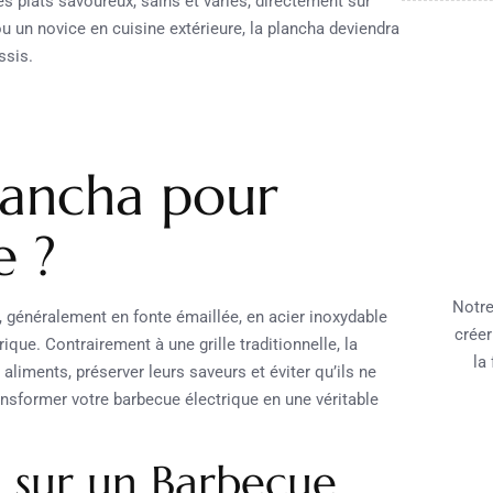
es plats savoureux, sains et variés, directement sur
 un novice en cuisine extérieure, la plancha deviendra
ssis.
lancha pour
e ?
Notre
 généralement en fonte émaillée, en acier inoxydable
créer
que. Contrairement à une grille traditionnelle, la
la
 aliments, préserver leurs saveurs et éviter qu’ils ne
ransformer votre barbecue électrique en une véritable
a sur un Barbecue