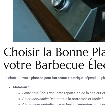
Choisir la Bonne P
votre Barbecue Éle
Le choix de votre
plancha pour barbecue électrique
dépend de plu
Matériau :
Fonte émaillée:
Excellente répartition de la chaleur et
Acier inoxydable:
Résistant à la corrosion et facile à 
Céramique:
Antiadhésive et facile d’entretien, mais pe