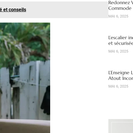
Redonnez V
Commode R
é et conseils
MAI 6, 2025
L’escalier i
et sécuris
MAI 6, 2025
L’Enseigne 
Atout Inco
MAI 6, 2025