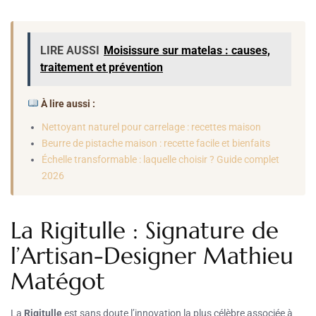
LIRE AUSSI
Moisissure sur matelas : causes,
traitement et prévention
À lire aussi :
Nettoyant naturel pour carrelage : recettes maison
Beurre de pistache maison : recette facile et bienfaits
Échelle transformable : laquelle choisir ? Guide complet
2026
La Rigitulle : Signature de
l’Artisan-Designer Mathieu
Matégot
La
Rigitulle
est sans doute l’innovation la plus célèbre associée à