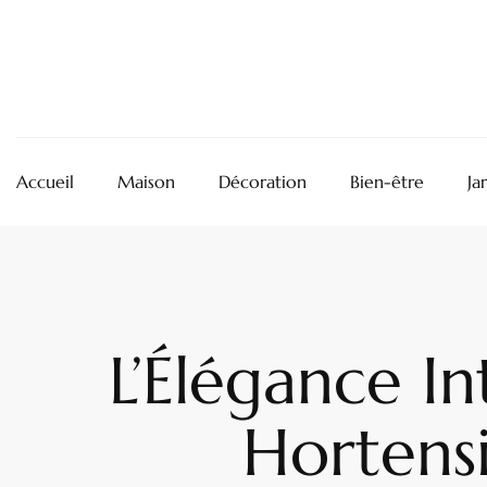
Accueil
Maison
Décoration
Bien-être
Ja
L’Élégance I
Hortens