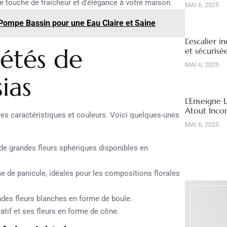
 touche de fraîcheur et d’élégance à votre maison.
MAI 6, 2025
r Pompe Bassin pour une Eau Claire et Saine
L’escalier i
iétés de
et sécuris
MAI 6, 2025
ias
L’Enseigne 
Atout Inco
pres caractéristiques et couleurs. Voici quelques-unes
MAI 6, 2025
 de grandes fleurs sphériques disponibles en
e de panicule, idéales pour les compositions florales
des fleurs blanches en forme de boule.
tif et ses fleurs en forme de cône.