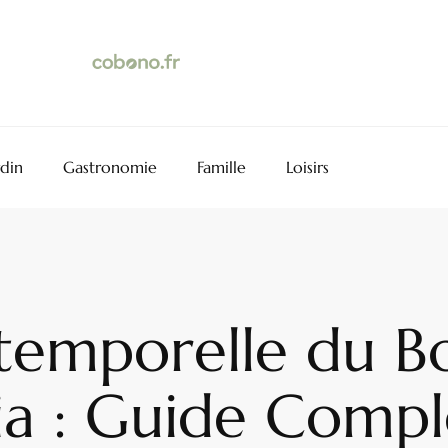
rdin
Gastronomie
Famille
Loisirs
ntemporelle du 
ia : Guide Compl