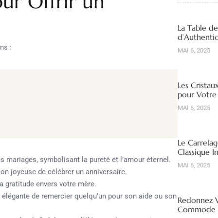
ur Offrir un
La Table d
d’Authentic
ns :
MAI 6, 2025
Les Cristau
pour Votre
MAI 6, 2025
Le Carrelag
Classique I
s mariages, symbolisant la pureté et l’amour éternel.
MAI 6, 2025
on joyeuse de célébrer un anniversaire.
a gratitude envers votre mère.
 élégante de remercier quelqu’un pour son aide ou son
Redonnez V
Commode R