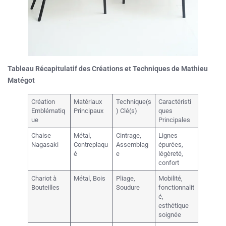
Tableau Récapitulatif des Créations et Techniques de Mathieu
Matégot
Création
Matériaux
Technique(s
Caractéristi
Emblématiq
Principaux
) Clé(s)
ques
ue
Principales
Chaise
Métal,
Cintrage,
Lignes
Nagasaki
Contreplaqu
Assemblag
épurées,
é
e
légèreté,
confort
Chariot à
Métal, Bois
Pliage,
Mobilité,
Bouteilles
Soudure
fonctionnalit
é,
esthétique
soignée