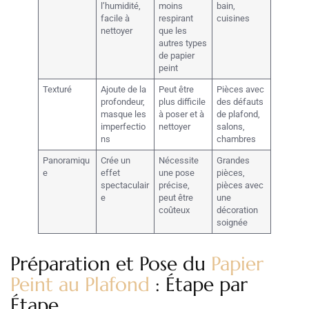
l’humidité,
moins
bain,
facile à
respirant
cuisines
nettoyer
que les
autres types
de papier
peint
Texturé
Ajoute de la
Peut être
Pièces avec
profondeur,
plus difficile
des défauts
masque les
à poser et à
de plafond,
imperfectio
nettoyer
salons,
ns
chambres
Panoramiqu
Crée un
Nécessite
Grandes
e
effet
une pose
pièces,
spectaculair
précise,
pièces avec
e
peut être
une
coûteux
décoration
soignée
Préparation et Pose du
Papier
Peint au Plafond
: Étape par
Étape