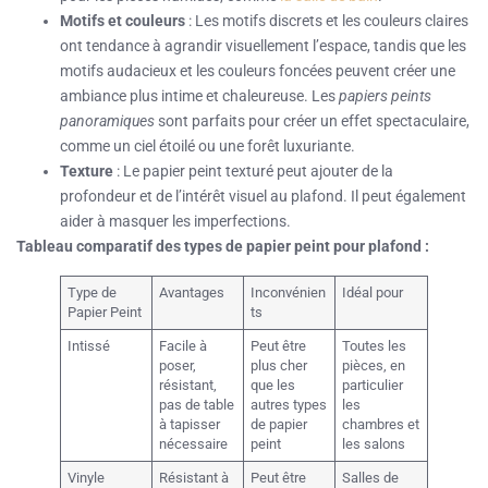
Motifs et couleurs
: Les motifs discrets et les couleurs claires
ont tendance à agrandir visuellement l’espace, tandis que les
motifs audacieux et les couleurs foncées peuvent créer une
ambiance plus intime et chaleureuse. Les
papiers peints
panoramiques
sont parfaits pour créer un effet spectaculaire,
comme un ciel étoilé ou une forêt luxuriante.
Texture
: Le papier peint texturé peut ajouter de la
profondeur et de l’intérêt visuel au plafond. Il peut également
aider à masquer les imperfections.
Tableau comparatif des types de papier peint pour plafond :
Type de
Avantages
Inconvénien
Idéal pour
Papier Peint
ts
Intissé
Facile à
Peut être
Toutes les
poser,
plus cher
pièces, en
résistant,
que les
particulier
pas de table
autres types
les
à tapisser
de papier
chambres et
nécessaire
peint
les salons
Vinyle
Résistant à
Peut être
Salles de