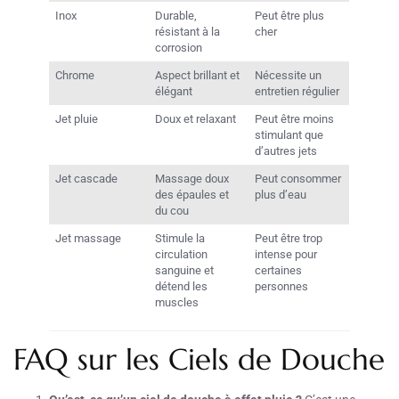
Inox
Durable,
Peut être plus
résistant à la
cher
corrosion
Chrome
Aspect brillant et
Nécessite un
élégant
entretien régulier
Jet pluie
Doux et relaxant
Peut être moins
stimulant que
d’autres jets
Jet cascade
Massage doux
Peut consommer
des épaules et
plus d’eau
du cou
Jet massage
Stimule la
Peut être trop
circulation
intense pour
sanguine et
certaines
détend les
personnes
muscles
FAQ sur les Ciels de Douche