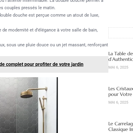
ou l’attente interminable. La double douche permet à
es couples pressés le matin.
double douche est perçue comme un atout de luxe,
de modernité et d’élégance à votre salle de bain,
ux, sous une pluie douce ou un jet massant, renforçant
La Table d
d’Authentic
de complet pour profiter de votre jardin
MAI 6, 2025
Les Cristau
pour Votre
MAI 6, 2025
Le Carrelag
Classique I