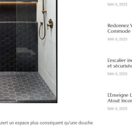
MAI 6, 2025
Redonnez V
Commode R
MAI 6, 2025
L’escalier i
et sécuris
MAI 6, 2025
L’Enseigne 
Atout Inco
MAI 6, 2025
quiert un espace plus conséquent qu’une douche