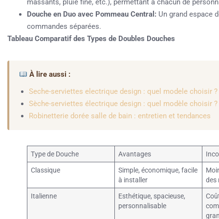
massants, pluie fine, etc.), permettant à chacun de personn
Douche en Duo avec Pommeau Central:
Un grand espace d
commandes séparées.
Tableau Comparatif des Types de Doubles Douches
À lire aussi :
Seche-serviettes electrique design : quel modele choisir ?
Sèche-serviettes électrique design : quel modèle choisir ?
Robinetterie dorée salle de bain : entretien et tendances
Type de Douche
Avantages
Inco
Classique
Simple, économique, facile
Moin
à installer
des 
Italienne
Esthétique, spacieuse,
Coût
personnalisable
comp
gra