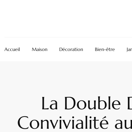
Accueil
Maison
Décoration
Bien-être
Ja
La Double D
Convivialité a