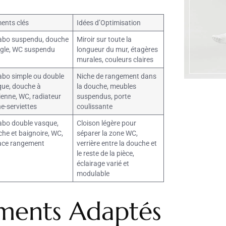
ents clés
Idées d’Optimisation
abo suspendu, douche
Miroir sur toute la
gle, WC suspendu
longueur du mur, étagères
murales, couleurs claires
bo simple ou double
Niche de rangement dans
ue, douche à
la douche, meubles
alienne, WC, radiateur
suspendus, porte
e-serviettes
coulissante
bo double vasque,
Cloison légère pour
he et baignoire, WC,
séparer la zone WC,
ace rangement
verrière entre la douche et
le reste de la pièce,
éclairage varié et
modulable
ements Adaptés