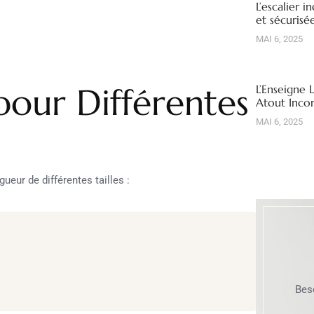
L’escalier i
et sécuris
MAI 6, 2025
pour Différentes
L’Enseigne 
Atout Inco
MAI 6, 2025
eur de différentes tailles :
Bes