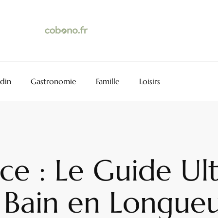
rdin
Gastronomie
Famille
Loisirs
ace : Le Guide U
 Bain en Longueu