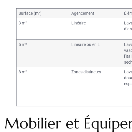
Surface (m²)
Agencement
Élém
3 m²
Linéaire
Lav
d’an
5 m²
Linéaire ou en L
Lava
vasq
l’it
sèch
8 m²
Zones distinctes
Lava
douc
esp
Mobilier et Équip