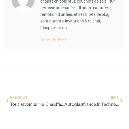
chalets en bois brut, couchers de soleil sur
terrasse aménagée... Il adore capturer
l’émotion d’un lieu, et ses billets de blog
sont autant d'invitations à ralentir,
s'inspirer, et rêver.
View All Posts >
PREVIOUS
NEXT
Tout savoir sur le Chauffage au Sol Hydraulique : Confort, Efficacité et Économies
Autoglassfrance.fr Technologies : L’Innovation au Service de Votre Sécurité Automobile