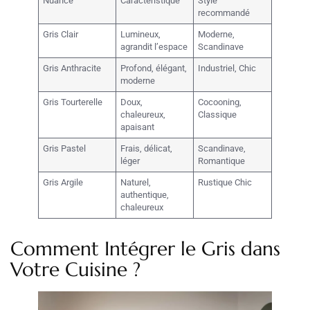
Nuance
Caractéristique
Style
recommandé
Gris Clair
Lumineux,
Moderne,
agrandit l’espace
Scandinave
Gris Anthracite
Profond, élégant,
Industriel, Chic
moderne
Gris Tourterelle
Doux,
Cocooning,
chaleureux,
Classique
apaisant
Gris Pastel
Frais, délicat,
Scandinave,
léger
Romantique
Gris Argile
Naturel,
Rustique Chic
authentique,
chaleureux
Comment Intégrer le Gris dans
Votre Cuisine ?