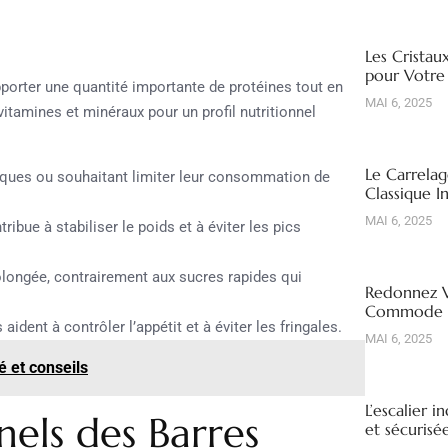
Les Cristau
pour Votre
porter une quantité importante de protéines tout en
MAI 6, 2025
vitamines et minéraux pour un profil nutritionnel
Le Carrelag
iques ou souhaitant limiter leur consommation de
Classique I
MAI 6, 2025
bue à stabiliser le poids et à éviter les pics
olongée, contrairement aux sucres rapides qui
Redonnez V
Commode R
aident à contrôler l’appétit et à éviter les fringales.
MAI 6, 2025
é et conseils
L’escalier i
nels des Barres
et sécuris