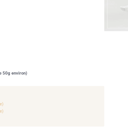
de 50g environ)
e)
e)