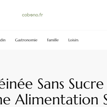
rdin
Gastronomie
Famille
Loisirs
éinée Sans Sucre
ne Alimentation 