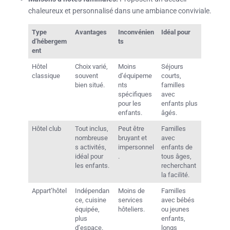
chaleureux et personnalisé dans une ambiance conviviale.
Type
Avantages
Inconvénien
Idéal pour
d’hébergem
ts
ent
Hôtel
Choix varié,
Moins
Séjours
classique
souvent
d’équipeme
courts,
bien situé.
nts
familles
spécifiques
avec
pour les
enfants plus
enfants.
âgés.
Hôtel club
Tout inclus,
Peut être
Familles
nombreuse
bruyant et
avec
s activités,
impersonnel
enfants de
idéal pour
.
tous âges,
les enfants.
recherchant
la facilité.
Appart’hôtel
Indépendan
Moins de
Familles
ce, cuisine
services
avec bébés
équipée,
hôteliers.
ou jeunes
plus
enfants,
d’espace.
longs