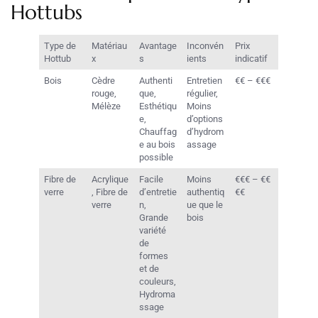
Hottubs
Type de
Matériau
Avantage
Inconvén
Prix
Hottub
x
s
ients
indicatif
Bois
Cèdre
Authenti
Entretien
€€ – €€€
rouge,
que,
régulier,
Mélèze
Esthétiqu
Moins
e,
d’options
Chauffag
d’hydrom
e au bois
assage
possible
Fibre de
Acrylique
Facile
Moins
€€€ – €€
verre
, Fibre de
d’entretie
authentiq
€€
verre
n,
ue que le
Grande
bois
variété
de
formes
et de
couleurs,
Hydroma
ssage