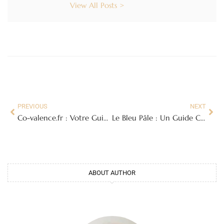
View All Posts >
PREVIOUS
NEXT
Co-valence.fr : Votre Guide Expert pour la Transition Énergétique
Le Bleu Pâle : Un Guide Complet pour l’Inspiration, la Décoration et la Créativité
ABOUT AUTHOR