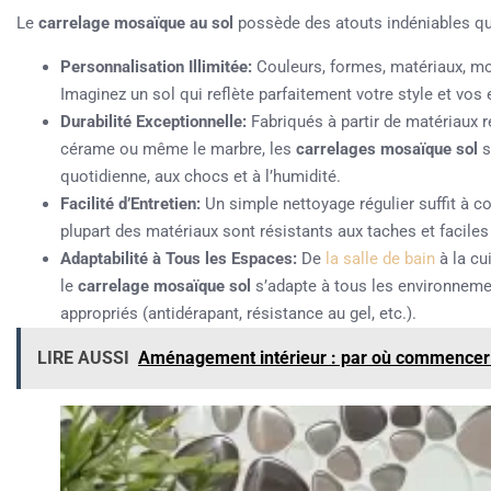
Le
carrelage mosaïque au sol
possède des atouts indéniables qui
Personnalisation Illimitée:
Couleurs, formes, matériaux, mo
Imaginez un sol qui reflète parfaitement votre style et vos 
Durabilité Exceptionnelle:
Fabriqués à partir de matériaux ré
cérame ou même le marbre, les
carrelages mosaïque sol
s
quotidienne, aux chocs et à l’humidité.
Facilité d’Entretien:
Un simple nettoyage régulier suffit à co
plupart des matériaux sont résistants aux taches et faciles 
Adaptabilité à Tous les Espaces:
De
la salle de bain
à la cu
le
carrelage mosaïque sol
s’adapte à tous les environnemen
appropriés (antidérapant, résistance au gel, etc.).
LIRE AUSSI
Aménagement intérieur : par où commencer 