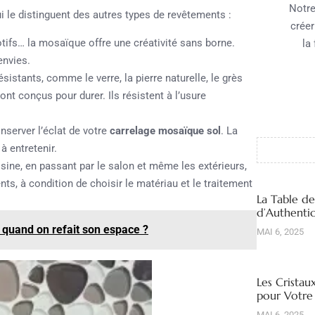
Notre
 le distinguent des autres types de revêtements :
créer
tifs… la mosaïque offre une créativité sans borne.
la
envies.
sistants, comme le verre, la pierre naturelle, le grès
ont conçus pour durer. Ils résistent à l’usure
nserver l’éclat de votre
carrelage mosaïque sol
. La
à entretenir.
isine, en passant par le salon et même les extérieurs,
ts, à condition de choisir le matériau et le traitement
La Table d
d’Authentic
quand on refait son espace ?
MAI 6, 2025
Les Cristau
pour Votre
MAI 6, 2025