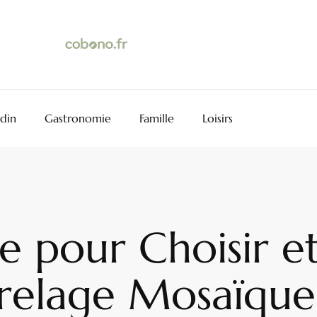
rdin
Gastronomie
Famille
Loisirs
 pour Choisir et 
relage Mosaïque