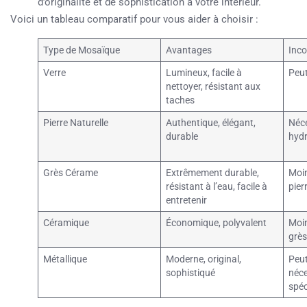
d’originalité et de sophistication à votre intérieur.
Voici un tableau comparatif pour vous aider à choisir :
Type de Mosaïque
Avantages
Inco
Verre
Lumineux, facile à
Peut
nettoyer, résistant aux
taches
Pierre Naturelle
Authentique, élégant,
Néce
durable
hydr
Grès Cérame
Extrêmement durable,
Moin
résistant à l’eau, facile à
pier
entretenir
Céramique
Économique, polyvalent
Moin
grè
Métallique
Moderne, original,
Peut
sophistiqué
néce
spéc