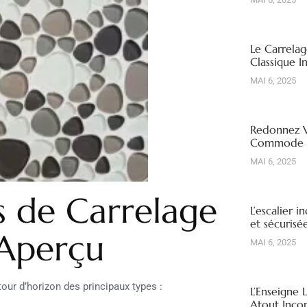
Le Carrelag
Classique I
MAI 6, 2025
Redonnez V
Commode R
MAI 6, 2025
s de Carrelage
L’escalier i
et sécuris
 Aperçu
MAI 6, 2025
 tour d’horizon des principaux types :
L’Enseigne 
Atout Inco