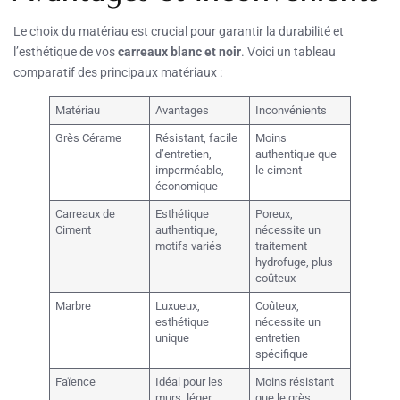
Le choix du matériau est crucial pour garantir la durabilité et
l’esthétique de vos
carreaux blanc et noir
. Voici un tableau
comparatif des principaux matériaux :
Matériau
Avantages
Inconvénients
Grès Cérame
Résistant, facile
Moins
d’entretien,
authentique que
imperméable,
le ciment
économique
Carreaux de
Esthétique
Poreux,
Ciment
authentique,
nécessite un
motifs variés
traitement
hydrofuge, plus
coûteux
Marbre
Luxueux,
Coûteux,
esthétique
nécessite un
unique
entretien
spécifique
Faïence
Idéal pour les
Moins résistant
murs, léger,
que le grès