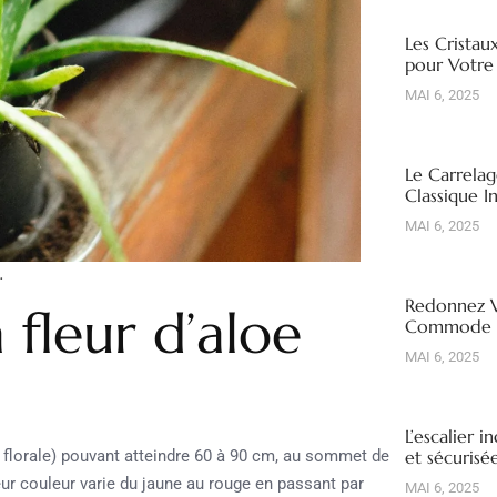
Les Cristau
pour Votre
MAI 6, 2025
Le Carrelag
Classique I
MAI 6, 2025
.
Redonnez V
 fleur d’aloe
Commode R
MAI 6, 2025
L’escalier i
florale) pouvant atteindre 60 à 90 cm, au sommet de
et sécuris
eur couleur varie du jaune au rouge en passant par
MAI 6, 2025