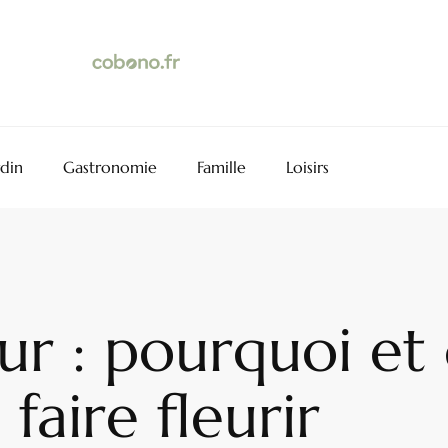
rdin
Gastronomie
Famille
Loisirs
eur : pourquoi 
 faire fleurir