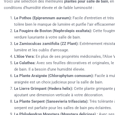
Voici une sélection des meilleures
plantes pour salle de bain
, en
conditions d’humidité élevée et de faible luminosité :
Le Pothos (Epipremnum aureum):
Facile d’entretien et très
tolère bien le manque de lumière et purifie l’air efficacemen
La Fougère de Boston (Nephrolepis exaltata):
Cette fougère
verdure luxuriante à votre salle de bain.
Le Zamioculcas zamiifolia (ZZ Plant):
Extrêmement résistan
lumière et les oublis d’arrosage.
L’Aloe Vera:
En plus de ses propriétés médicinales, l’Aloe V
Le Calathea:
Avec ses feuilles décoratives et originales, l
de bain. Il a besoin d’une humidité élevée.
La Plante Araignée (Chlorophytum comosum):
Facile à mult
araignée est un choix judicieux pour la salle de bain.
Le Lierre Grimpant (Hedera helix):
Cette plante grimpante 
ajoutant une dimension verticale à votre décoration.
La Plante Serpent (Sansevieria trifasciata):
Très tolérante à
serpent est parfaite pour les salles de bain peu éclairées.
Le Philodendron Monstera (Monstera deliciosa) :
Avec ses 