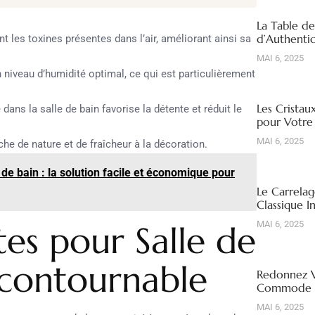
La Table d
d’Authentic
t les toxines présentes dans l’air, améliorant ainsi sa
MAI 6, 2025
 niveau d’humidité optimal, ce qui est particulièrement
Les Cristau
ans la salle de bain favorise la détente et réduit le
pour Votre
MAI 6, 2025
he de nature et de fraîcheur à la décoration.
 de bain : la solution facile et économique pour
Le Carrelag
Classique I
tes pour Salle de
MAI 6, 2025
ncontournable
Redonnez V
Commode R
MAI 6, 2025