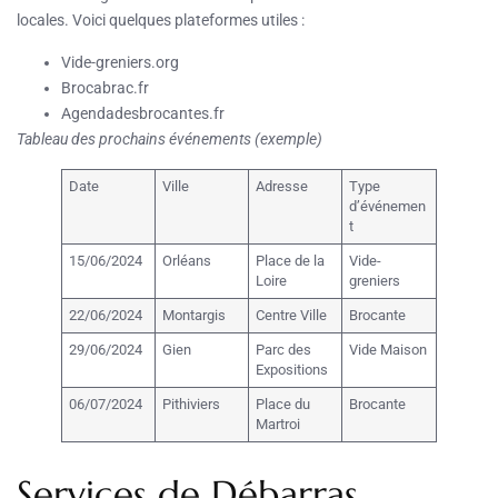
locales. Voici quelques plateformes utiles :
Vide-greniers.org
Brocabrac.fr
Agendadesbrocantes.fr
Tableau des prochains événements (exemple)
Date
Ville
Adresse
Type
d’événemen
t
15/06/2024
Orléans
Place de la
Vide-
Loire
greniers
22/06/2024
Montargis
Centre Ville
Brocante
29/06/2024
Gien
Parc des
Vide Maison
Expositions
06/07/2024
Pithiviers
Place du
Brocante
Martroi
Services de Débarras