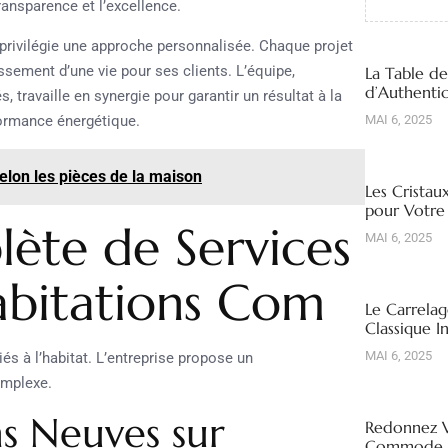
transparence et l’excellence.
privilégie une approche personnalisée. Chaque projet
ssement d’une vie pour ses clients. L’équipe,
La Table d
d’Authentic
 travaille en synergie pour garantir un résultat à la
rformance énergétique.
MAI 6, 2025
elon les pièces de la maison
Les Cristau
pour Votre
te de Services
MAI 6, 2025
abitations Com
Le Carrelag
Classique I
MAI 6, 2025
és à l’habitat. L’entreprise propose un
omplexe.
s Neuves sur
Redonnez V
Commode R