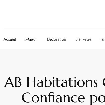
Accueil
Maison
Décoration
Bien-être
Ja
AB Habitations 
Confiance pou