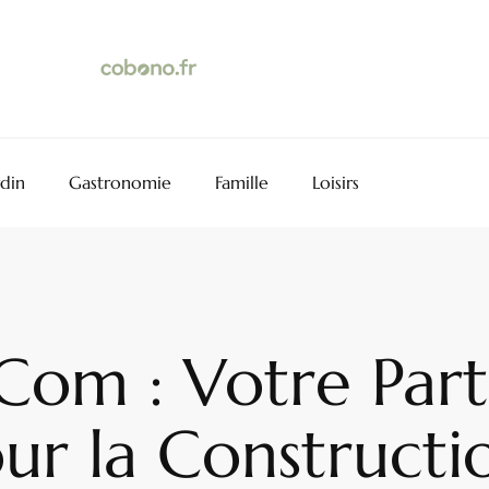
rdin
Gastronomie
Famille
Loisirs
Com : Votre Par
r la Constructio