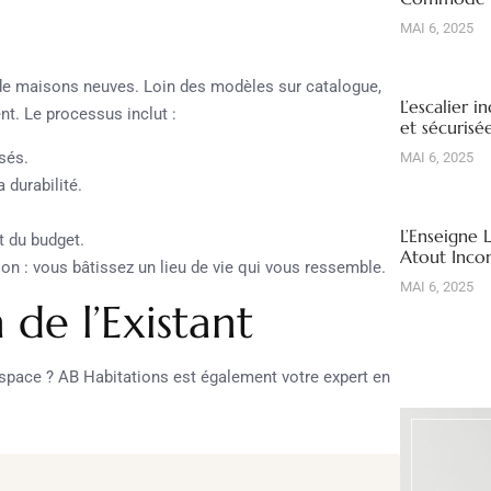
MAI 6, 2025
 de maisons neuves. Loin des modèles sur catalogue,
L’escalier i
nt. Le processus inclut :
et sécuris
sés.
MAI 6, 2025
a durabilité.
L’Enseigne 
t du budget.
Atout Inco
on : vous bâtissez un lieu de vie qui vous ressemble.
MAI 6, 2025
de l’Existant
pace ? AB Habitations est également votre expert en