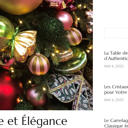
La Table d
d’Authentic
MAI 6, 2025
Les Cristau
pour Votre
MAI 6, 2025
e et Élégance
Le Carrelag
Classique I