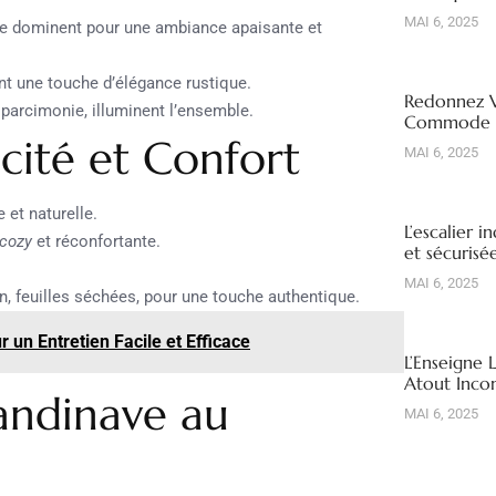
MAI 6, 2025
ème dominent pour une ambiance apaisante et
ent une touche d’élégance rustique.
Redonnez V
c parcimonie, illuminent l’ensemble.
Commode R
icité et Confort
MAI 6, 2025
 et naturelle.
L’escalier i
cozy
et réconfortante.
et sécuris
MAI 6, 2025
, feuilles séchées, pour une touche authentique.
 un Entretien Facile et Efficace
L’Enseigne 
Atout Inco
andinave au
MAI 6, 2025