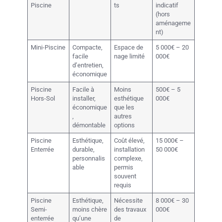
Piscine
ts
indicatif
(hors
aménageme
nt)
Mini-Piscine
Compacte,
Espace de
5 000€ – 20
facile
nage limité
000€
d’entretien,
économique
Piscine
Facile à
Moins
500€ – 5
Hors-Sol
installer,
esthétique
000€
économique
que les
,
autres
démontable
options
Piscine
Esthétique,
Coût élevé,
15 000€ –
Enterrée
durable,
installation
50 000€
personnalis
complexe,
able
permis
souvent
requis
Piscine
Esthétique,
Nécessite
8 000€ – 30
Semi-
moins chère
des travaux
000€
enterrée
qu’une
de