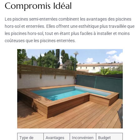
Compromis Idéal
Les piscines semi-enterrées combinent les avantages des piscines
hors-sol et enterrées. Elles offrent une esthétique plus travaillée que
les piscines hors-sol, tout en étant plus faciles à installer et moins
coûteuses que les piscines enterrées.
Type de
Avantages
Inconvénien
Budget