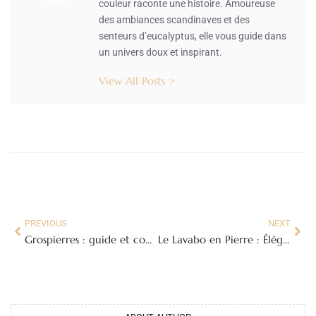
couleur raconte une histoire. Amoureuse
des ambiances scandinaves et des
senteurs d’eucalyptus, elle vous guide dans
un univers doux et inspirant.
View All Posts >
PREVIOUS
NEXT
Grospierres : guide et conseils pour découvrir un village authentique en Ardèche
Le Lavabo en Pierre : Élégance Naturelle et Durabilité pour Votre Salle de Bain