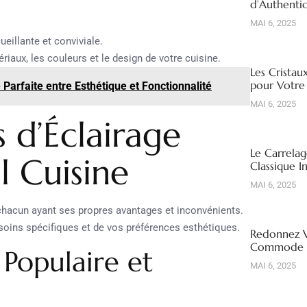
d’Authentic
MAI 6, 2025
eillante et conviviale.
riaux, les couleurs et le design de votre cuisine.
Les Cristau
pour Votre
e Parfaite entre Esthétique et Fonctionnalité
MAI 6, 2025
s d’Éclairage
Le Carrelag
l Cuisine
Classique I
MAI 6, 2025
 chacun ayant ses propres avantages et inconvénients.
esoins spécifiques et de vos préférences esthétiques.
Redonnez V
Commode R
 Populaire et
MAI 6, 2025