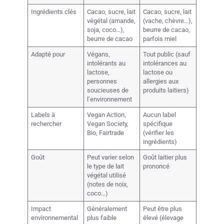
Ingrédients clés
Cacao, sucre, lait
Cacao, sucre, lait
végétal (amande,
(vache, chèvre…),
soja, coco…),
beurre de cacao,
beurre de cacao
parfois miel
Adapté pour
Végans,
Tout public (sauf
intolérants au
intolérances au
lactose,
lactose ou
personnes
allergies aux
soucieuses de
produits laitiers)
l’environnement
Labels à
Vegan Action,
Aucun label
rechercher
Vegan Society,
spécifique
Bio, Fairtrade
(vérifier les
ingrédients)
Goût
Peut varier selon
Goût laitier plus
le type de lait
prononcé
végétal utilisé
(notes de noix,
coco…)
Impact
Généralement
Peut être plus
environnemental
plus faible
élevé (élevage