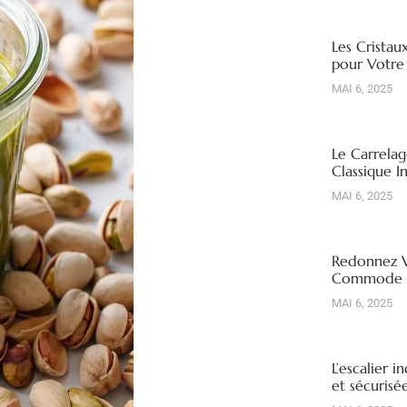
Les Cristau
pour Votre
MAI 6, 2025
Le Carrelag
Classique I
MAI 6, 2025
Redonnez V
Commode R
MAI 6, 2025
L’escalier i
et sécuris