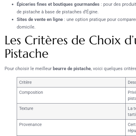
Épiceries fines et boutiques gourmandes
: pour des produi
de pistache à base de pistaches d’Égine.
Sites de vente en ligne
: une option pratique pour comparer l
domicile.
Les Critères de Choix d
Pistache
Pour choisir le meilleur
beurre de pistache
, voici quelques critè
Critère
Desc
Composition
Priv
pist
Texture
La t
tart
Provenance
Cert
répu