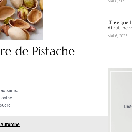
MAI 6, 2025
L’Enseigne 
Atout Inco
MAI 6, 2025
re de Pistache
:
ras sains.
 saine.
 sucre.
Bes
l'Automne