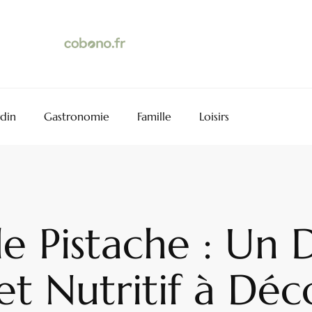
rdin
Gastronomie
Famille
Loisirs
e Pistache : Un 
 Nutritif à Déc