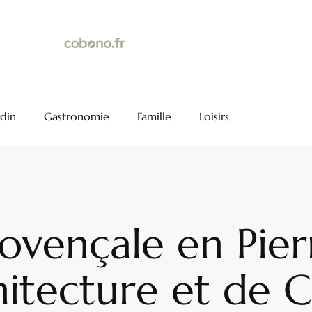
rdin
Gastronomie
Famille
Loisirs
ovençale en Pier
hitecture et de