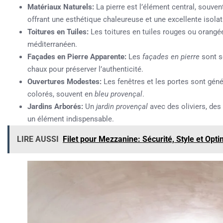
Matériaux Naturels:
La pierre est l’élément central, souven
offrant une esthétique chaleureuse et une excellente isola
Toitures en Tuiles:
Les toitures en tuiles rouges ou orangées
méditerranéen.
Façades en Pierre Apparente:
Les
façades en pierre
sont s
chaux pour préserver l’authenticité.
Ouvertures Modestes:
Les fenêtres et les portes sont géné
colorés, souvent en
bleu provençal
.
Jardins Arborés:
Un
jardin provençal
avec des oliviers, des
un élément indispensable.
LIRE AUSSI
Filet pour Mezzanine: Sécurité, Style et Opti