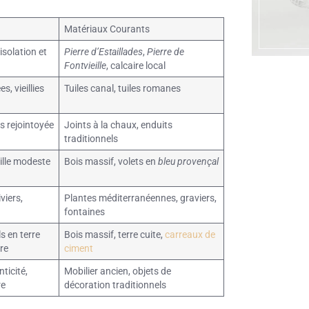
Matériaux Courants
 isolation et
Pierre d’Estaillades
,
Pierre de
Fontvieille
, calcaire local
, vieillies
Tuiles canal, tuiles romanes
s rejointoyée
Joints à la chaux, enduits
traditionnels
ille modeste
Bois massif, volets en
bleu provençal
viers,
Plantes méditerranéennes, graviers,
fontaines
s en terre
Bois massif, terre cuite,
carreaux de
re
ciment
ticité,
Mobilier ancien, objets de
re
décoration traditionnels