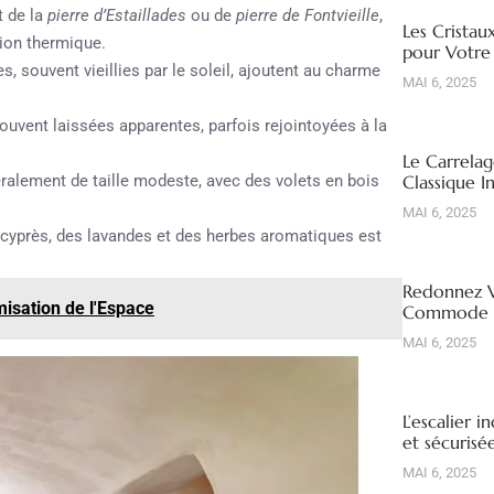
t de la
pierre d’Estaillades
ou de
pierre de Fontvieille
,
Les Cristau
tion thermique.
pour Votre
, souvent vieillies par le soleil, ajoutent au charme
MAI 6, 2025
ouvent laissées apparentes, parfois rejointoyées à la
Le Carrelag
ralement de taille modeste, avec des volets en bois
Classique I
MAI 6, 2025
 cyprès, des lavandes et des herbes aromatiques est
Redonnez V
misation de l'Espace
Commode R
MAI 6, 2025
L’escalier i
et sécuris
MAI 6, 2025