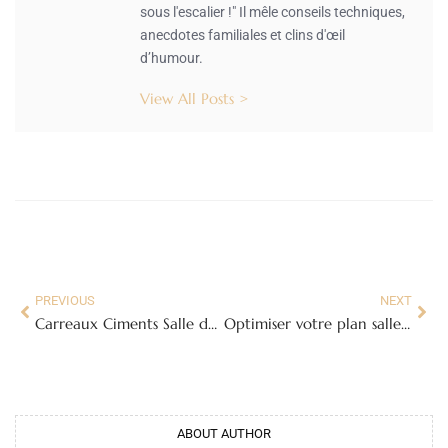
sous l'escalier !" Il mêle conseils techniques,
anecdotes familiales et clins d'œil
d’humour.
View All Posts >
PREVIOUS
NEXT
Carreaux Ciments Salle de Bain : L’Élégance et l’Authenticité au Rendez-Vous
Optimiser votre plan salle de bain sous pente 5m2 : Guide complet pour un espace fonctionnel et esthétique
ABOUT AUTHOR