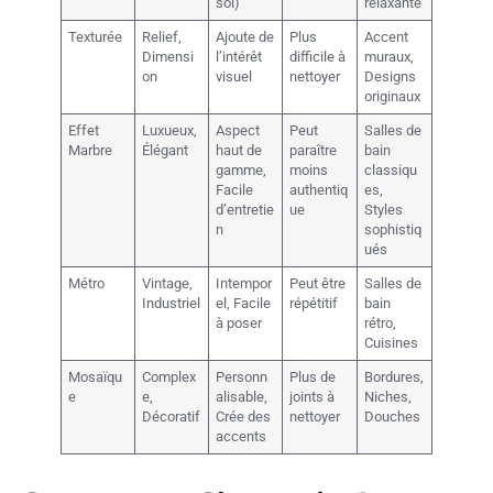
sol)
relaxante
Texturée
Relief,
Ajoute de
Plus
Accent
Dimensi
l’intérêt
difficile à
muraux,
on
visuel
nettoyer
Designs
originaux
Effet
Luxueux,
Aspect
Peut
Salles de
Marbre
Élégant
haut de
paraître
bain
gamme,
moins
classiqu
Facile
authentiq
es,
d’entretie
ue
Styles
n
sophistiq
ués
Métro
Vintage,
Intempor
Peut être
Salles de
Industriel
el, Facile
répétitif
bain
à poser
rétro,
Cuisines
Mosaïqu
Complex
Personn
Plus de
Bordures,
e
e,
alisable,
joints à
Niches,
Décoratif
Crée des
nettoyer
Douches
accents