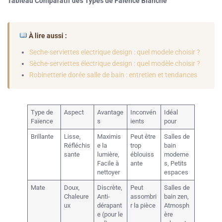
Tableau Comparatif des Types de Faïence Blanche
À lire aussi :
Seche-serviettes electrique design : quel modele choisir ?
Sèche-serviettes électrique design : quel modèle choisir ?
Robinetterie dorée salle de bain : entretien et tendances
Type de
Aspect
Avantage
Inconvén
Idéal
Faïence
s
ients
pour
Brillante
Lisse,
Maximis
Peut être
Salles de
Réfléchis
e la
trop
bain
sante
lumière,
éblouiss
moderne
Facile à
ante
s, Petits
nettoyer
espaces
Mate
Doux,
Discrète,
Peut
Salles de
Chaleure
Anti-
assombri
bain zen,
ux
dérapant
r la pièce
Atmosph
e (pour le
ère